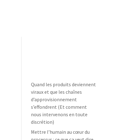
Dernières
nouvelles
Quand les produits deviennent
e
viraux et que les chaînes
d’approvisionnement
s’effondrent (Et comment
nous intervenons en toute
discrétion)
Mettre l’humain au cœur du
processus : ce que ça veut dire