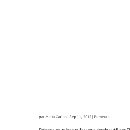
Pourquoi emba
externe pour i
comptable ou 
faire pour bea
par
Maria Carlos
|
Sep 11, 2018
|
Primeurs
Raisons pour lesquelles vous devriez utiliser F